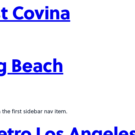
st Covina
ng Beach
 the first sidebar nav item.
Metro Los Angele