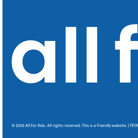
l
l
F
o
© 2026
All For Kids. All rights reserved.
This is a Friendly website
. | FE