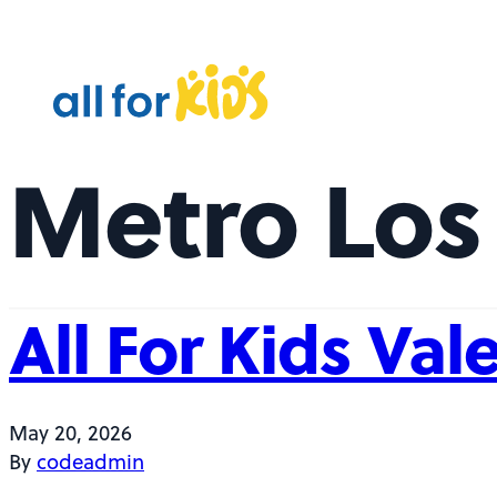
Skip to content
A
l
l
F
Metro Los
o
r
K
i
d
All For Kids Val
s
May 20, 2026
By
codeadmin