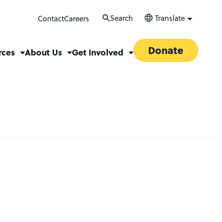
Search
Translate
Contact
Careers
Donate
rces
About Us
Get Involved